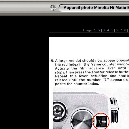
Appareil photo Minolta Hi-Matic 
Image |
1
|
2
|
3
|
4
|
5
|
6
|
7
|
8
|