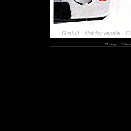
35
Images | Créé a