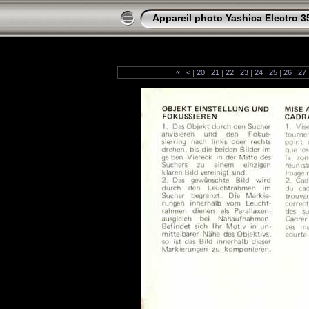
Appareil photo Yashica Electro 3
«
|
<
|
20
|
21
|
22
|
23
|
24
|
25
|
26
|
27