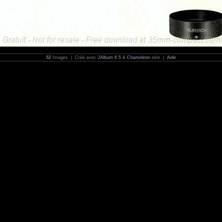
52
Images | Créé avec
JAlbum 6.5
&
Chameleon
skin |
Aide