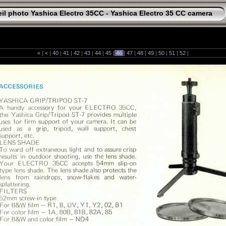
il photo Yashica Electro 35CC - Yashica Electro 35 CC camera
«
|
<
|
40
|
41
|
42
|
43
|
44
|
45
|
46
|
47
|
48
|
49
|
50
|
51
|
52
|