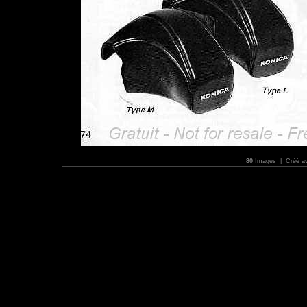
80
Images | Créé a