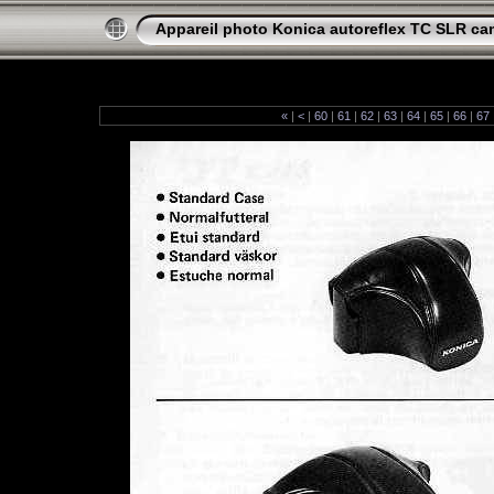
Appareil photo Konica autoreflex TC SLR ca
«
|
<
|
60
|
61
|
62
|
63
|
64
|
65
|
66
|
67