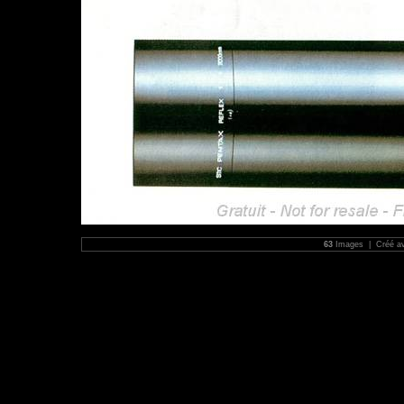
63
Images | Créé a