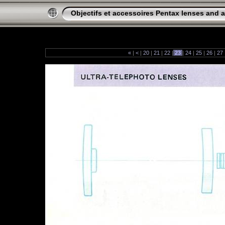
Objectifs et accessoires Pentax lenses and 
«
|
<
|
20
|
21
|
22
|
23
|
24
|
25
|
26
|
27