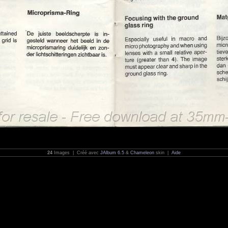
24
Images | Créé avec
JAlbum 6.5
&
Chameleon
skin |
Aide