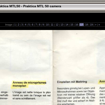
aktica MTL50 - Praktica MTL 50 camera
Image |
1
|
2
|
3
|
4
|
5
|
6
|
7
|
8
|
9
|
10
|
11
|
12
|
13
|
14
|
15
|
16
|
17
|
18
|
19
|
>
|
»