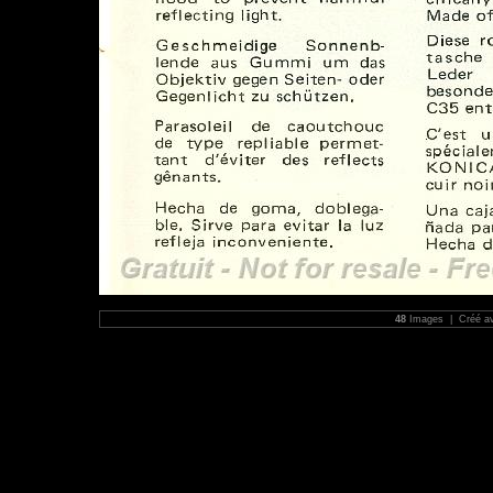
48
Images | Créé a