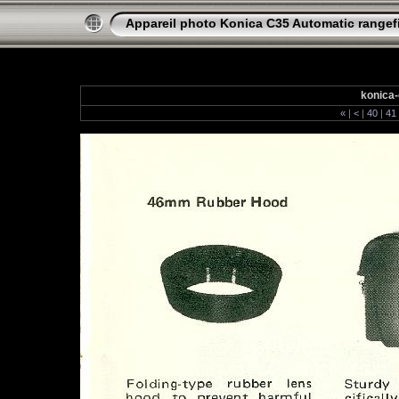
Appareil photo Konica C35 Automatic rangef
konica-
«
|
<
|
40
|
41