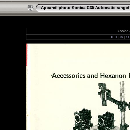
Appareil photo Konica C35 Automatic rangef
konica-
«
|
<
|
40
|
41