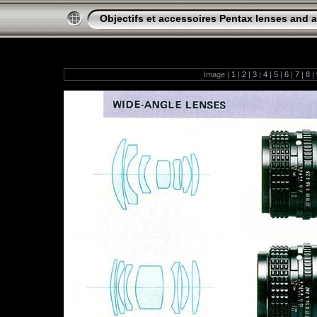
Objectifs et accessoires Pentax lenses and 
Image |
1
|
2
|
3
|
4
|
5
|
6
|
7
|
8
|