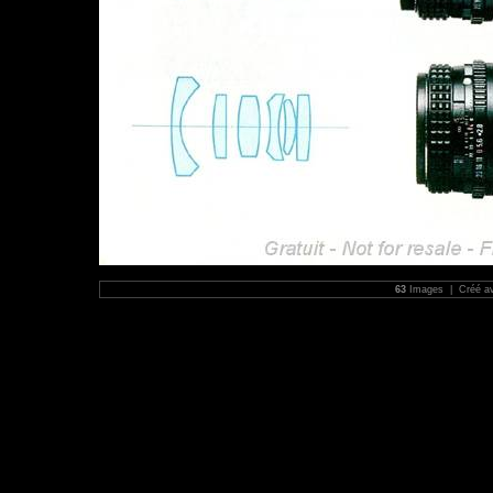
63
Images | Créé a