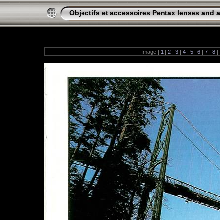
Objectifs et accessoires Pentax lenses and 
Image |
1
|
2
|
3
|
4
|
5
|
6
|
7
|
8
|