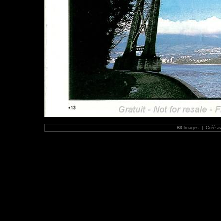
63
Images | Créé a