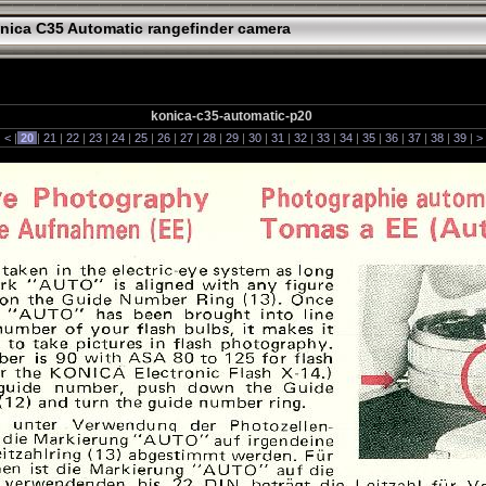
nica C35 Automatic rangefinder camera
konica-c35-automatic-p20
|
<
|
20
|
21
|
22
|
23
|
24
|
25
|
26
|
27
|
28
|
29
|
30
|
31
|
32
|
33
|
34
|
35
|
36
|
37
|
38
|
39
|
>