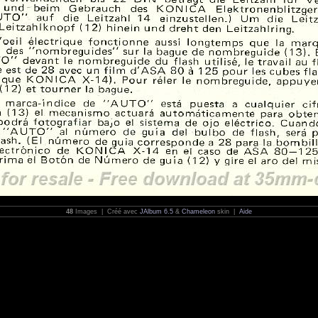
48
Images | Créé avec
JAlbum 6.5
&
Chameleon
skin |
Aide