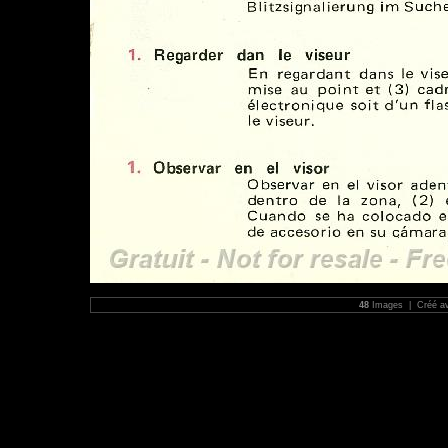
48
Images | Créé a