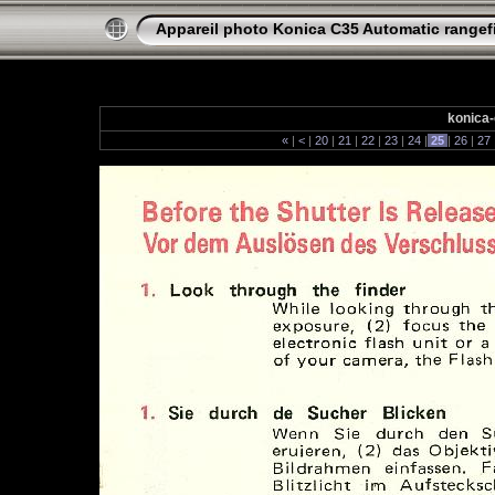
Appareil photo Konica C35 Automatic rangef
konica-
«
|
<
|
20
|
21
|
22
|
23
|
24
|
25
|
26
|
27