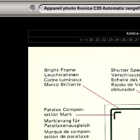
Appareil photo Konica C35 Automatic rangef
konica-
«
|
<
|
20
|
21
|
22
|
23
|
24
|
25
|
26
|
27