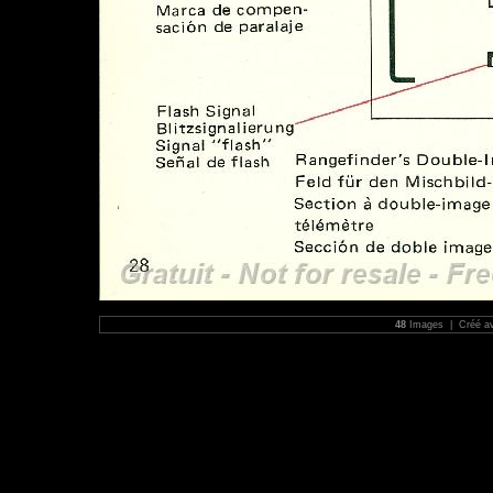
48
Images | Créé a