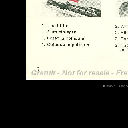
48
Images | Créé a