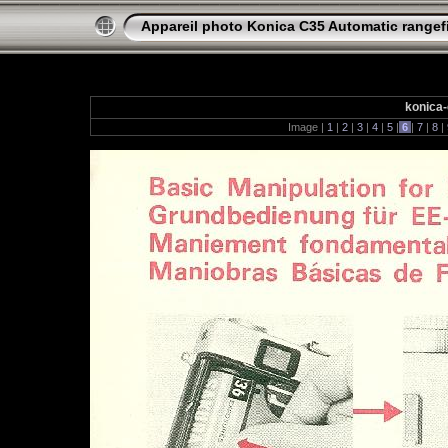
Appareil photo Konica C35 Automatic rangef
konica-
Image |
1
|
2
|
3
|
4
|
5
|
6
|
7
|
8
|