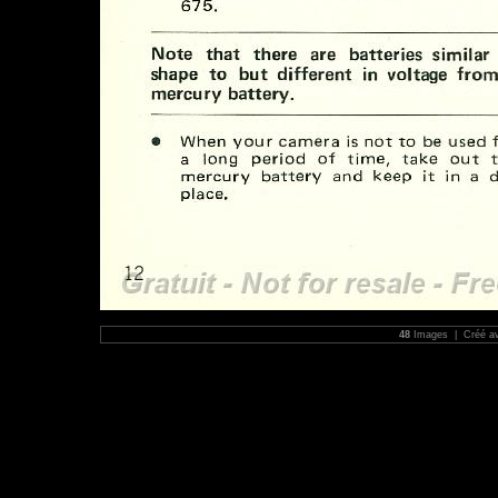
48
Images | Créé a