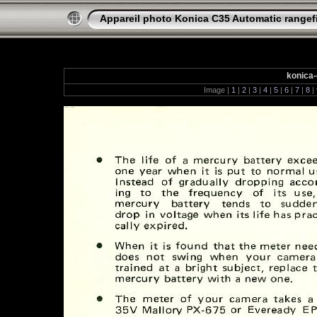
Appareil photo Konica C35 Automatic rangef
konica-
Image |
1
|
2
|
3
|
4
|
5
|
6
|
7
|
8
|