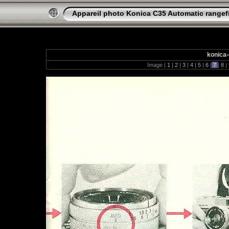
Appareil photo Konica C35 Automatic rangef
konica-
Image |
1
|
2
|
3
|
4
|
5
|
6
|
7
|
8
|