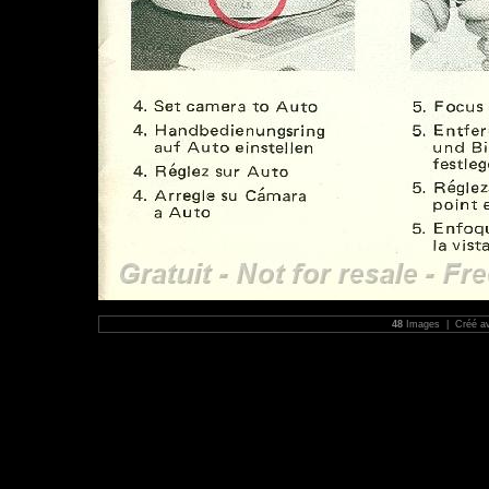
48
Images | Créé a