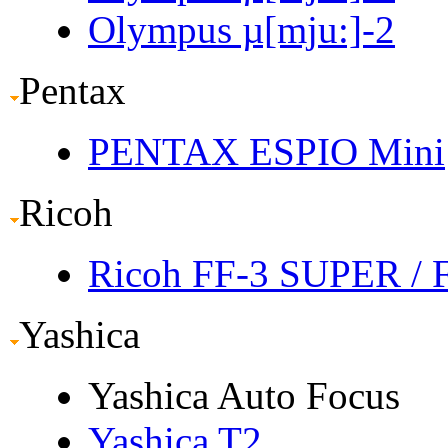
Olympus µ[mju:]-2
Pentax
PENTAX ESPIO Mini
Ricoh
Ricoh FF-3 SUPER
/ 
Yashica
Yashica Auto Focus
Yashica T2