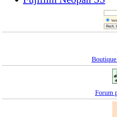
We
Boutique
Forum p