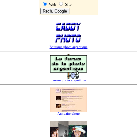
Web
Site
Boutique photo argentique
Forum photo argentique
Annuaire photo