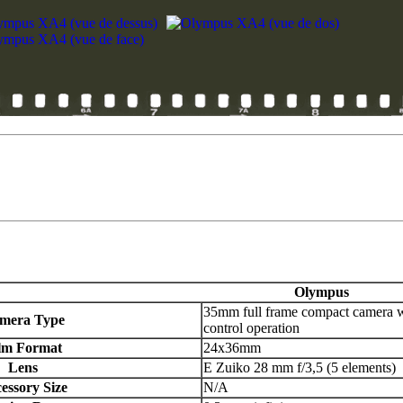
Olympus
35mm full frame compact camera wit
mera Type
control operation
lm Format
24x36mm
Lens
E Zuiko 28 mm f/3,5 (5 elements)
essory Size
N/A