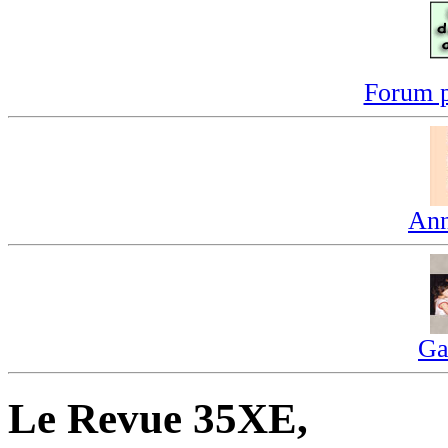
Forum p
Ann
Ga
Le Revue 35XE,