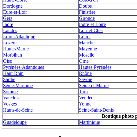
Dordogne
Doubs
Eure-et-Loir
Finistère
Gers
Gironde
Indre
Indre-et-Loire
Landes
Loir-et-Cher
Loire-Atlantique
Loiret
Lozère
Manche
Haute-Marne
Mayenne
Morbihan
Moselle
Oise
Orne
Pyrénées-Atlantiques
Hautes-Pyrénées
Haut-Rhin
Rhône
Sarthe
Savoie
Seine-Maritime
Seine-et-Marne
Somme
Tarn
Vaucluse
Vendée
Vosges
Yonne
Hauts-de-Seine
Seine-Saint-Denis
Boutique photo 
Guadeloupe
Martinique