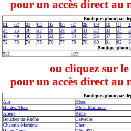
pour un accès direct au 
Boutiques photo par dé
01
02
03
04
05
06
07
08
09
10
11
1
24
25
26
27
28
29
30
31
32
33
34
3
48
49
50
51
52
53
54
55
56
57
58
5
72
73
74
75
76
77
78
79
80
81
82
8
Boutique photo 
971
972
ou cliquez sur l
pour un accès direct au 
Boutiques photo par dé
Ain
Aisne
Hautes-Alpes
Alpes-Maritimes
Ariège
Aube
Bouches-du-Rhône
Calvados
Charente-Maritime
Cher
Haute-Corse
Côte-d'Or