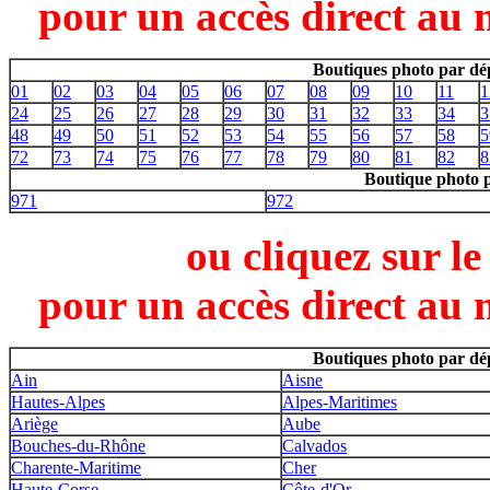
pour un accès direct au 
Boutiques photo par dé
01
02
03
04
05
06
07
08
09
10
11
1
24
25
26
27
28
29
30
31
32
33
34
3
48
49
50
51
52
53
54
55
56
57
58
5
72
73
74
75
76
77
78
79
80
81
82
8
Boutique photo 
971
972
ou cliquez sur l
pour un accès direct au 
Boutiques photo par dé
Ain
Aisne
Hautes-Alpes
Alpes-Maritimes
Ariège
Aube
Bouches-du-Rhône
Calvados
Charente-Maritime
Cher
Haute-Corse
Côte-d'Or