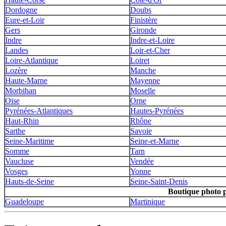
Dordogne
Doubs
Eure-et-Loir
Finistère
Gers
Gironde
Indre
Indre-et-Loire
Landes
Loir-et-Cher
Loire-Atlantique
Loiret
Lozère
Manche
Haute-Marne
Mayenne
Morbihan
Moselle
Oise
Orne
Pyrénées-Atlantiques
Hautes-Pyrénées
Haut-Rhin
Rhône
Sarthe
Savoie
Seine-Maritime
Seine-et-Marne
Somme
Tarn
Vaucluse
Vendée
Vosges
Yonne
Hauts-de-Seine
Seine-Saint-Denis
Boutique photo 
Guadeloupe
Martinique