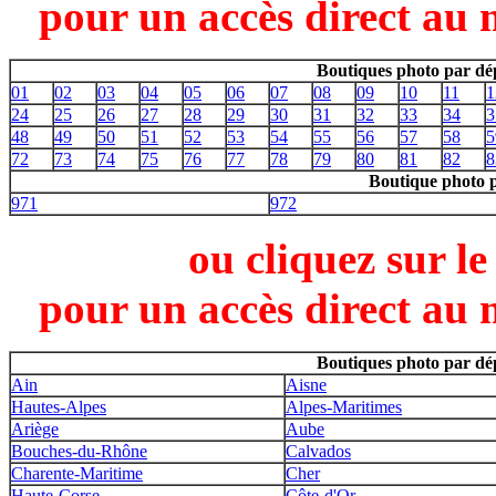
pour un accès direct au 
Boutiques photo par dé
01
02
03
04
05
06
07
08
09
10
11
1
24
25
26
27
28
29
30
31
32
33
34
3
48
49
50
51
52
53
54
55
56
57
58
5
72
73
74
75
76
77
78
79
80
81
82
8
Boutique photo 
971
972
ou cliquez sur l
pour un accès direct au 
Boutiques photo par dé
Ain
Aisne
Hautes-Alpes
Alpes-Maritimes
Ariège
Aube
Bouches-du-Rhône
Calvados
Charente-Maritime
Cher
Haute-Corse
Côte-d'Or