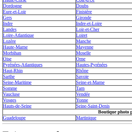
Dordogne
Doubs
Eure-et-Loir
Finistère
Gers
Gironde
Indre
Indre-et-Loire
Landes
Loir-et-Cher
Loire-Atlantique
Loiret
Lozère
Manche
Haute-Marne
Mayenne
Morbihan
Moselle
Oise
Orne
Pyrénées-Atlantiques
Hautes-Pyrénées
Haut-Rhin
Rhône
Sarthe
Savoie
Seine-Maritime
Seine-et-Marne
Somme
Tarn
Vaucluse
Vendée
Vosges
Yonne
Hauts-de-Seine
Seine-Saint-Denis
Boutique photo 
Guadeloupe
Martinique