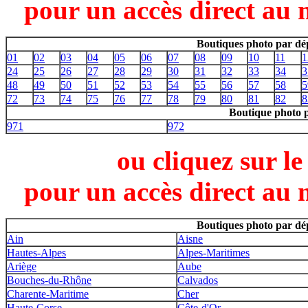
pour un accès direct au 
Boutiques photo par dé
01
02
03
04
05
06
07
08
09
10
11
1
24
25
26
27
28
29
30
31
32
33
34
3
48
49
50
51
52
53
54
55
56
57
58
5
72
73
74
75
76
77
78
79
80
81
82
8
Boutique photo 
971
972
ou cliquez sur l
pour un accès direct au 
Boutiques photo par dé
Ain
Aisne
Hautes-Alpes
Alpes-Maritimes
Ariège
Aube
Bouches-du-Rhône
Calvados
Charente-Maritime
Cher
Haute-Corse
Côte-d'Or