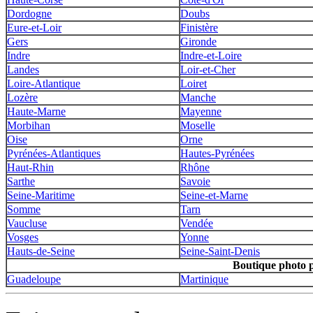
Dordogne
Doubs
Eure-et-Loir
Finistère
Gers
Gironde
Indre
Indre-et-Loire
Landes
Loir-et-Cher
Loire-Atlantique
Loiret
Lozère
Manche
Haute-Marne
Mayenne
Morbihan
Moselle
Oise
Orne
Pyrénées-Atlantiques
Hautes-Pyrénées
Haut-Rhin
Rhône
Sarthe
Savoie
Seine-Maritime
Seine-et-Marne
Somme
Tarn
Vaucluse
Vendée
Vosges
Yonne
Hauts-de-Seine
Seine-Saint-Denis
Boutique photo 
Guadeloupe
Martinique