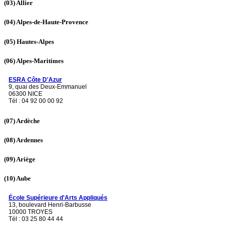
(03)
Allier
(04)
Alpes-de-Haute-Provence
(05)
Hautes-Alpes
(06)
Alpes-Maritimes
ESRA Côte D'Azur
9, quai des Deux-Emmanuel
06300 NICE
Tél : 04 92 00 00 92
(07)
Ardèche
(08)
Ardennes
(09)
Ariège
(10)
Aube
École Supérieure d'Arts Appliqués
13, boulevard Henri-Barbusse
10000 TROYES
Tél : 03 25 80 44 44