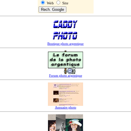
Web
Site
Boutique photo argentique
Forum photo argentique
Annuaire photo