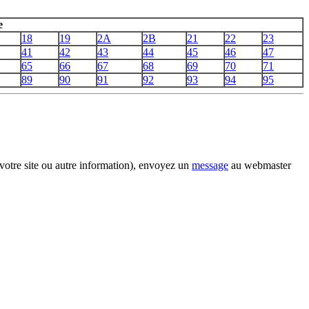
e
18
19
2A
2B
21
22
23
41
42
43
44
45
46
47
65
66
67
68
69
70
71
89
90
91
92
93
94
95
votre site ou autre information), envoyez un
message
au webmaster