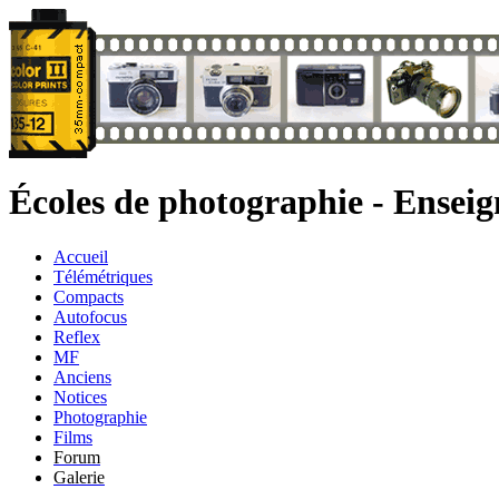
Écoles de photographie - Ensei
Accueil
Télémétriques
Compacts
Autofocus
Reflex
MF
Anciens
Notices
Photographie
Films
Forum
Galerie