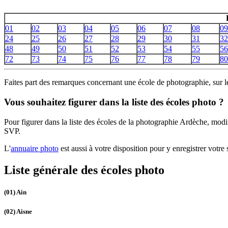
01
02
03
04
05
06
07
08
09
24
25
26
27
28
29
30
31
32
48
49
50
51
52
53
54
55
56
72
73
74
75
76
77
78
79
80
Faites part des remarques concernant une école de photographie, sur 
Vous souhaitez figurer dans la liste des écoles photo ?
Pour figurer dans la liste des écoles de la photographie Ardèche, mod
SVP.
L'
annuaire photo
est aussi à votre disposition pour y enregistrer votre s
Liste générale des écoles photo
(01)
Ain
(02)
Aisne