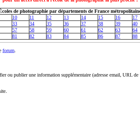
Écoles de photographie par départements de France métropolitain
10
11
12
13
14
15
16
17
33
34
35
36
37
38
39
40
57
58
59
60
61
62
63
64
81
82
83
84
85
86
87
88
le
forum
.
ifier ou publier une information supplémentaire (adresse email, URL de 
ite.