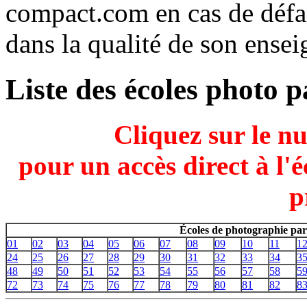
compact.com en cas de défai
dans la qualité de son ens
Liste des écoles photo 
Cliquez sur le n
pour un accès direct à l'
p
Écoles de photographie par
01
02
03
04
05
06
07
08
09
10
11
1
24
25
26
27
28
29
30
31
32
33
34
3
48
49
50
51
52
53
54
55
56
57
58
5
72
73
74
75
76
77
78
79
80
81
82
8