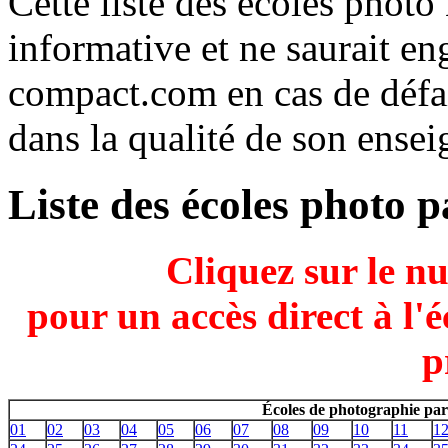
Cette liste des écoles phot
informative et ne saurait e
compact.com en cas de défai
dans la qualité de son ens
Liste des écoles photo 
Cliquez sur le n
pour un accès direct à l'
p
Écoles de photographie par
01
02
03
04
05
06
07
08
09
10
11
1