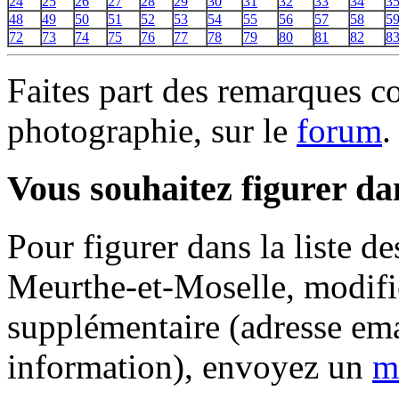
24
25
26
27
28
29
30
31
32
33
34
3
48
49
50
51
52
53
54
55
56
57
58
5
72
73
74
75
76
77
78
79
80
81
82
8
Faites part des remarques c
photographie, sur le
forum
.
Vous souhaitez figurer dan
Pour figurer dans la liste d
Meurthe-et-Moselle, modifi
supplémentaire (adresse ema
information), envoyez un
m