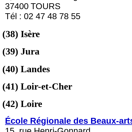
37400 TOURS
Tél : 02 47 48 78 55
(38)
Isère
(39)
Jura
(40)
Landes
(41)
Loir-et-Cher
(42)
Loire
École Régionale des Beaux-art
15, rue Henri-Gonnard