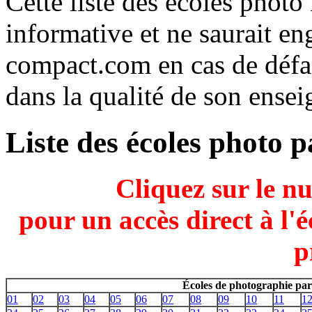
Cette liste des écoles phot
informative et ne saurait e
compact.com en cas de défai
dans la qualité de son ens
Liste des écoles photo 
Cliquez sur le n
pour un accès direct à l'
p
Écoles de photographie par
01
02
03
04
05
06
07
08
09
10
11
1