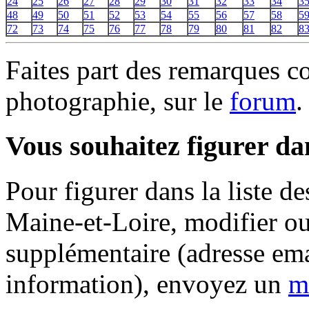
24
25
26
27
28
29
30
31
32
33
34
3
48
49
50
51
52
53
54
55
56
57
58
5
72
73
74
75
76
77
78
79
80
81
82
8
Faites part des remarques c
photographie, sur le
forum
.
Vous souhaitez figurer dan
Pour figurer dans la liste d
Maine-et-Loire, modifier ou
supplémentaire (adresse ema
information), envoyez un
m