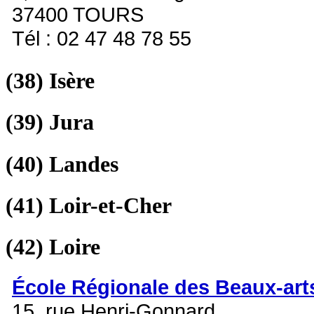
37400 TOURS
Tél : 02 47 48 78 55
(38)
Isère
(39)
Jura
(40)
Landes
(41)
Loir-et-Cher
(42)
Loire
École Régionale des Beaux-art
15, rue Henri-Gonnard