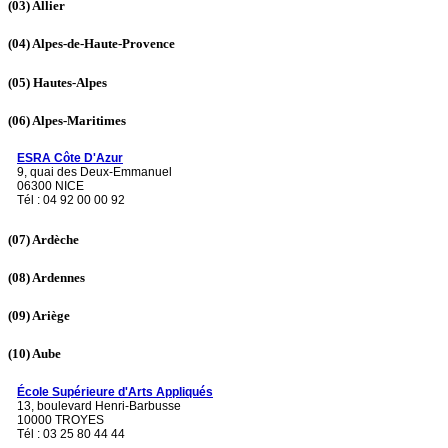
(03)
Allier
(04)
Alpes-de-Haute-Provence
(05)
Hautes-Alpes
(06)
Alpes-Maritimes
ESRA Côte D'Azur
9, quai des Deux-Emmanuel
06300 NICE
Tél : 04 92 00 00 92
(07)
Ardèche
(08)
Ardennes
(09)
Ariège
(10)
Aube
École Supérieure d'Arts Appliqués
13, boulevard Henri-Barbusse
10000 TROYES
Tél : 03 25 80 44 44