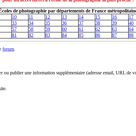
Écoles de photographie par départements de France métropolitain
10
11
12
13
14
15
16
17
33
34
35
36
37
38
39
40
57
58
59
60
61
62
63
64
81
82
83
84
85
86
87
88
le
forum
.
fier ou publier une information supplémentaire (adresse email, URL de v
ite.