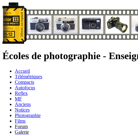
Écoles de photographie - Ensei
Accueil
Télémétriques
Compacts
Autofocus
Reflex
MF
Anciens
Notices
Photographie
Films
Forum
Galerie