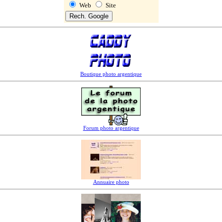
Web
Site
Boutique photo argentique
Forum photo argentique
Annuaire photo