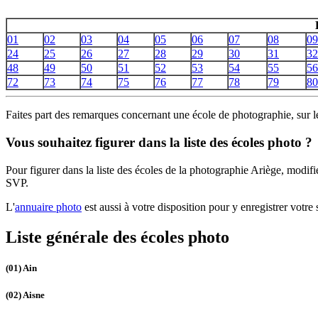
01
02
03
04
05
06
07
08
09
24
25
26
27
28
29
30
31
32
48
49
50
51
52
53
54
55
56
72
73
74
75
76
77
78
79
80
Faites part des remarques concernant une école de photographie, sur 
Vous souhaitez figurer dans la liste des écoles photo ?
Pour figurer dans la liste des écoles de la photographie Ariège, modi
SVP.
L'
annuaire photo
est aussi à votre disposition pour y enregistrer votre s
Liste générale des écoles photo
(01)
Ain
(02)
Aisne