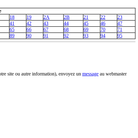
e
18
19
2A
2B
21
22
23
41
42
43
44
45
46
47
65
66
67
68
69
70
71
89
90
91
92
93
94
95
otre site ou autre information), envoyez un
message
au webmaster