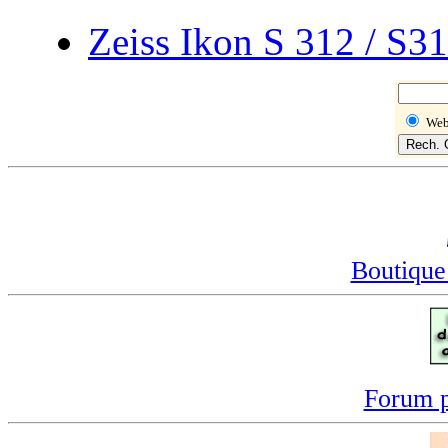
Zeiss Ikon S 312
/ S3
We
Boutique
Forum p