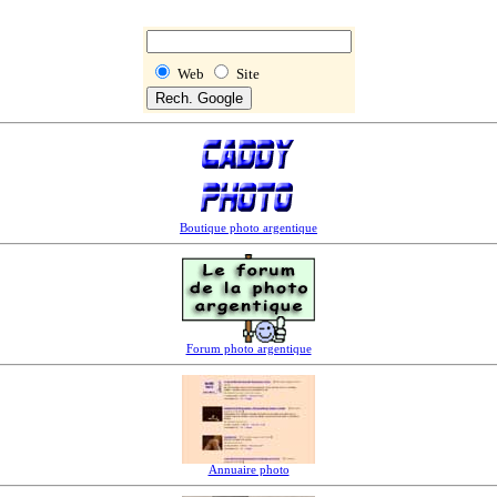
Web
Site
Boutique photo argentique
Forum photo argentique
Annuaire photo