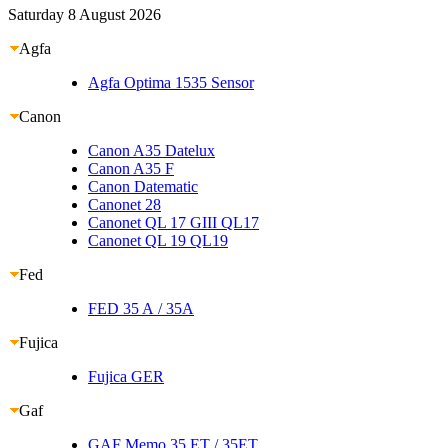
Saturday 8 August 2026
Agfa
Agfa Optima 1535 Sensor
Canon
Canon A35 Datelux
Canon A35 F
Canon Datematic
Canonet 28
Canonet QL 17 GIII
QL17
Canonet QL 19
QL19
Fed
FED 35 A
/ 35A
Fujica
Fujica GER
Gaf
GAF Memo 35 ET
/ 35ET