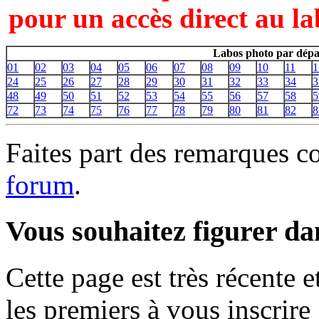
pour un accès direct au la
Labos photo par dépa
01
02
03
04
05
06
07
08
09
10
11
1
24
25
26
27
28
29
30
31
32
33
34
3
48
49
50
51
52
53
54
55
56
57
58
5
72
73
74
75
76
77
78
79
80
81
82
8
Faites part des remarques c
forum
.
Vous souhaitez figurer dan
Cette page est très récente 
les premiers à vous inscrire 