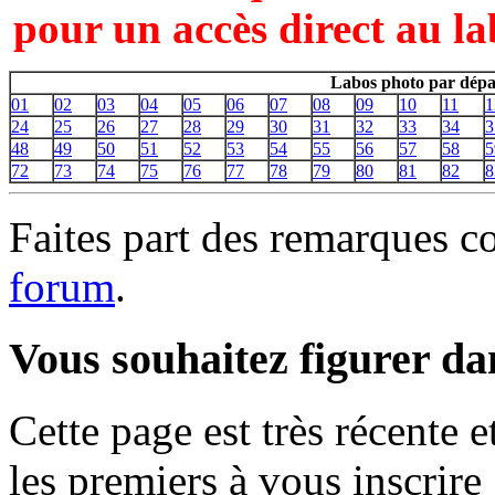
pour un accès direct au la
Labos photo par dépa
01
02
03
04
05
06
07
08
09
10
11
1
24
25
26
27
28
29
30
31
32
33
34
3
48
49
50
51
52
53
54
55
56
57
58
5
72
73
74
75
76
77
78
79
80
81
82
8
Faites part des remarques c
forum
.
Vous souhaitez figurer dan
Cette page est très récente 
les premiers à vous inscrire 