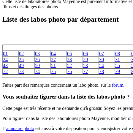
Cette liste de laboratoires photo Mayenne est purement informative e
films et des tirages des photos.
Liste des labos photo par département
01
02
03
04
05
06
07
08
24
25
26
27
28
29
30
31
48
49
50
51
52
53
54
55
72
73
74
75
76
77
78
79
Faites part des remarques concernant un labo photo, sur le
forum
.
Vous souhaitez figurer dans la liste des labos photo ?
Cette page est très récente et ne demande qu'à grossir. Soyez les premi
Pour figurer dans la liste des laboratoires photo Mayenne, modifier o
L'
annuaire photo
est aussi à votre disposition pour y enregistrer votre s