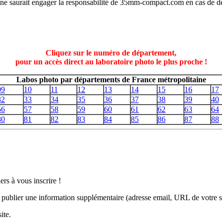
t ne saurait engager la responsabilité de 35mm-compact.com en cas de d
Cliquez sur le numéro de département,
pour un accès direct au laboratoire photo le plus proche !
Labos photo par départements de France métropolitaine
09
10
11
12
13
14
15
16
17
32
33
34
35
36
37
38
39
40
56
57
58
59
60
61
62
63
64
80
81
82
83
84
85
86
87
88
ers à vous inscrire !
u publier une information supplémentaire (adresse email, URL de votre 
ite.