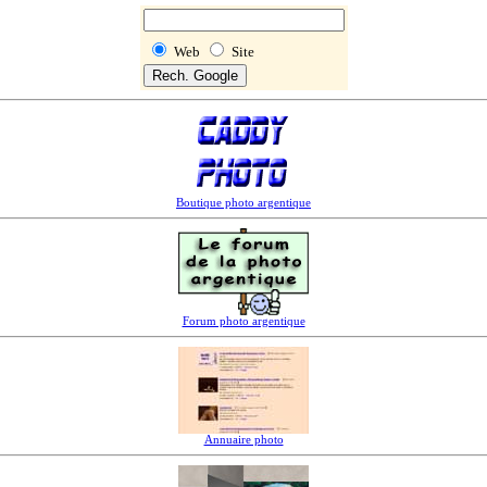
Web
Site
Boutique photo argentique
Forum photo argentique
Annuaire photo