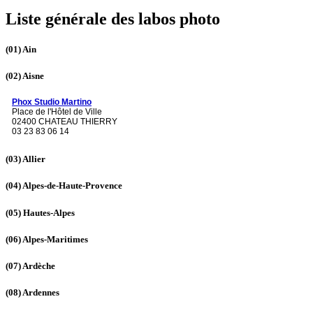
Liste générale des labos photo
(01)
Ain
(02)
Aisne
Phox Studio Martino
Place de l'Hôtel de Ville
02400 CHATEAU THIERRY
03 23 83 06 14
(03)
Allier
(04)
Alpes-de-Haute-Provence
(05)
Hautes-Alpes
(06)
Alpes-Maritimes
(07)
Ardèche
(08)
Ardennes