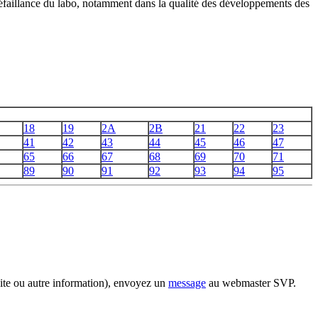
éfaillance du labo, notamment dans la qualité des développements des
18
19
2A
2B
21
22
23
41
42
43
44
45
46
47
65
66
67
68
69
70
71
89
90
91
92
93
94
95
site ou autre information), envoyez un
message
au webmaster SVP.