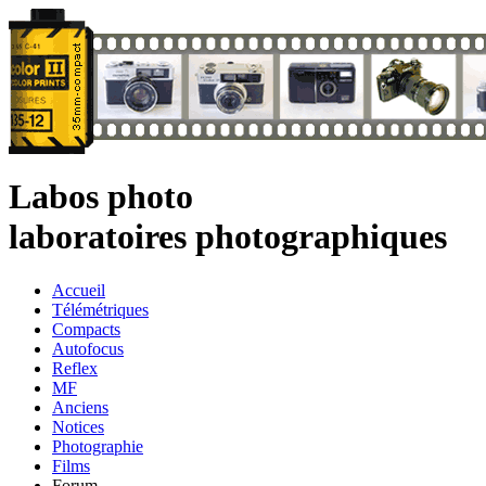
Labos photo
laboratoires photographiques
Accueil
Télémétriques
Compacts
Autofocus
Reflex
MF
Anciens
Notices
Photographie
Films
Forum