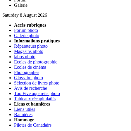
Galerie
Saturday 8 August 2026
Accès rubriques
Forum photo
Galerie photo
Informations pratiques
Réparateurs photo
Magasins photo
labos photo
Ecoles de photographie
Ecoles de cinéma
Photographes
Glossaire photo
Sélection de livres photo
Avis de recherche
Top Five appareils photo
Tableaux récapitulatifs
Liens et bannières
Liens utiles
Bannières
Hommage
Pilotes de Canadairs