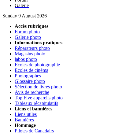
Galerie
Sunday 9 August 2026
Accès rubriques
Forum photo
Galerie photo
Informations pratiques
Réparateurs photo
Magasins photo
labos photo
Ecoles de photographie
Ecoles de cinéma
Photographes
Glossaire photo
Sélection de livres photo
Avis de recherche
Top Five appareils photo
Tableaux récapitulatifs
Liens et bannières
Liens utiles
Bannières
Hommage
Pilotes de Canadairs