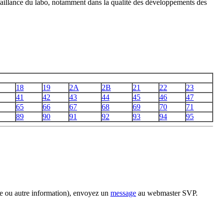
faillance du labo, notamment dans la qualité des développements des
18
19
2A
2B
21
22
23
41
42
43
44
45
46
47
65
66
67
68
69
70
71
89
90
91
92
93
94
95
ite ou autre information), envoyez un
message
au webmaster SVP.