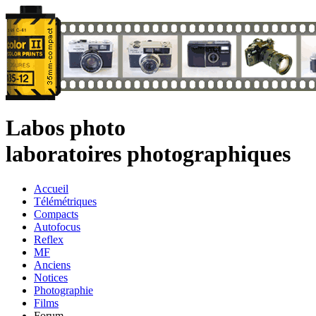
Labos photo
laboratoires photographiques
Accueil
Télémétriques
Compacts
Autofocus
Reflex
MF
Anciens
Notices
Photographie
Films
Forum