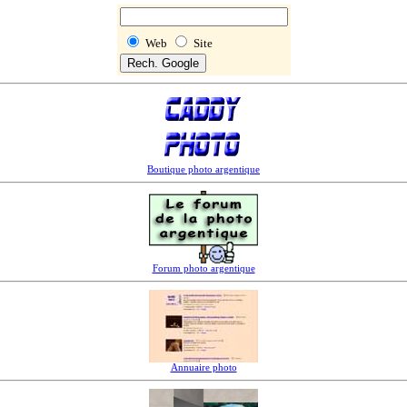
Web
Site
Boutique photo argentique
Forum photo argentique
Annuaire photo