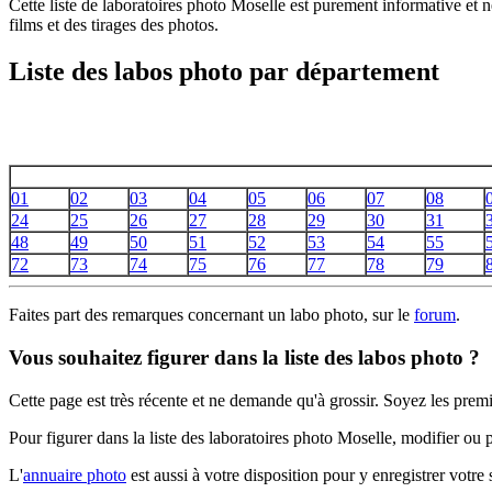
Cette liste de laboratoires photo Moselle est purement informative e
films et des tirages des photos.
Liste des labos photo par département
01
02
03
04
05
06
07
08
24
25
26
27
28
29
30
31
48
49
50
51
52
53
54
55
72
73
74
75
76
77
78
79
Faites part des remarques concernant un labo photo, sur le
forum
.
Vous souhaitez figurer dans la liste des labos photo ?
Cette page est très récente et ne demande qu'à grossir. Soyez les premi
Pour figurer dans la liste des laboratoires photo Moselle, modifier o
L'
annuaire photo
est aussi à votre disposition pour y enregistrer votre s