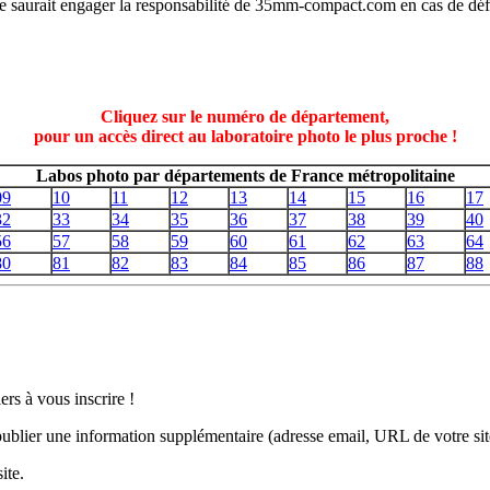
t ne saurait engager la responsabilité de 35mm-compact.com en cas de dé
Cliquez sur le numéro de département,
pour un accès direct au laboratoire photo le plus proche !
Labos photo par départements de France métropolitaine
09
10
11
12
13
14
15
16
17
32
33
34
35
36
37
38
39
40
56
57
58
59
60
61
62
63
64
80
81
82
83
84
85
86
87
88
ers à vous inscrire !
u publier une information supplémentaire (adresse email, URL de votre s
ite.