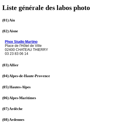
Liste générale des labos photo
(01)
Ain
(02)
Aisne
Phox Studio Martino
Place de l'Hôtel de Ville
02400 CHATEAU THIERRY
03 23 83 06 14
(03)
Allier
(04)
Alpes-de-Haute-Provence
(05)
Hautes-Alpes
(06)
Alpes-Maritimes
(07)
Ardèche
(08)
Ardennes