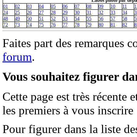
Labos photo par dépa
01
02
03
04
05
06
07
08
09
10
11
1
24
25
26
27
28
29
30
31
32
33
34
3
48
49
50
51
52
53
54
55
56
57
58
5
72
73
74
75
76
77
78
79
80
81
82
8
Faites part des remarques c
forum
.
Vous souhaitez figurer dan
Cette page est très récente 
les premiers à vous inscrire 
Pour figurer dans la liste de