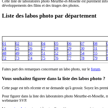
Cette liste de laboratoires photo Meurthe-et-Moselle est purement inf
développements des films et des tirages des photos.
Liste des labos photo par département
01
02
03
04
05
06
07
08
24
25
26
27
28
29
30
31
48
49
50
51
52
53
54
55
72
73
74
75
76
77
78
79
Faites part des remarques concernant un labo photo, sur le
forum
.
Vous souhaitez figurer dans la liste des labos photo ?
Cette page est très récente et ne demande qu'à grossir. Soyez les premi
Pour figurer dans la liste des laboratoires photo Meurthe-et-Moselle,
webmaster SVP.