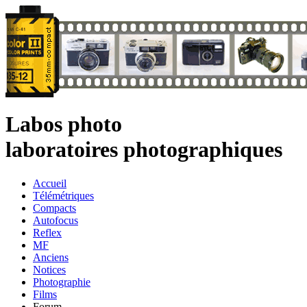
Labos photo
laboratoires photographiques
Accueil
Télémétriques
Compacts
Autofocus
Reflex
MF
Anciens
Notices
Photographie
Films
Forum