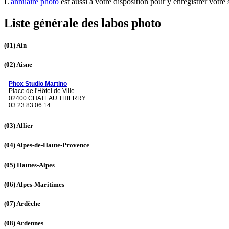
L'
annuaire photo
est aussi à votre disposition pour y enregistrer votre s
Liste générale des labos photo
(01)
Ain
(02)
Aisne
Phox Studio Martino
Place de l'Hôtel de Ville
02400 CHATEAU THIERRY
03 23 83 06 14
(03)
Allier
(04)
Alpes-de-Haute-Provence
(05)
Hautes-Alpes
(06)
Alpes-Maritimes
(07)
Ardèche
(08)
Ardennes