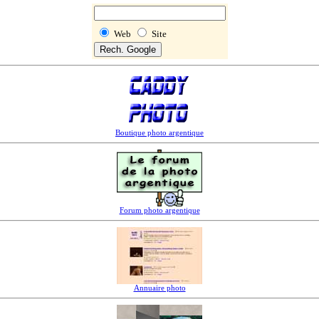
Web
Site
Boutique photo argentique
Forum photo argentique
Annuaire photo