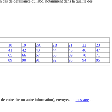
n cas de défaillance du labo, notamment dans la qualité des
18
19
2A
2B
21
22
23
41
42
43
44
45
46
47
65
66
67
68
69
70
71
89
90
91
92
93
94
95
 de votre site ou autre information), envoyez un
message
au