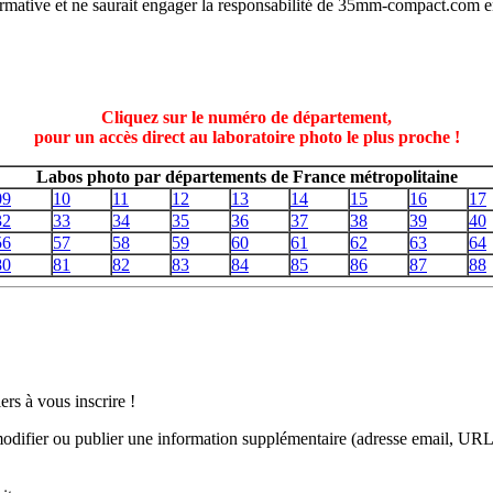
ormative et ne saurait engager la responsabilité de 35mm-compact.com e
Cliquez sur le numéro de département,
pour un accès direct au laboratoire photo le plus proche !
Labos photo par départements de France métropolitaine
09
10
11
12
13
14
15
16
17
32
33
34
35
36
37
38
39
40
56
57
58
59
60
61
62
63
64
80
81
82
83
84
85
86
87
88
ers à vous inscrire !
 modifier ou publier une information supplémentaire (adresse email, URL