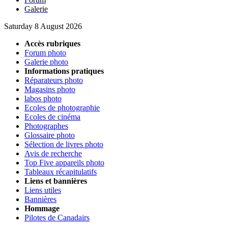
Galerie
Saturday 8 August 2026
Accès rubriques
Forum photo
Galerie photo
Informations pratiques
Réparateurs photo
Magasins photo
labos photo
Ecoles de photographie
Ecoles de cinéma
Photographes
Glossaire photo
Sélection de livres photo
Avis de recherche
Top Five appareils photo
Tableaux récapitulatifs
Liens et bannières
Liens utiles
Bannières
Hommage
Pilotes de Canadairs