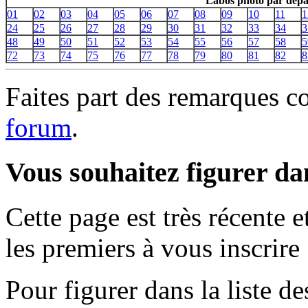
Labos photo par dépa
01
02
03
04
05
06
07
08
09
10
11
1
24
25
26
27
28
29
30
31
32
33
34
3
48
49
50
51
52
53
54
55
56
57
58
5
72
73
74
75
76
77
78
79
80
81
82
8
Faites part des remarques c
forum
.
Vous souhaitez figurer dan
Cette page est très récente 
les premiers à vous inscrire 
Pour figurer dans la liste d