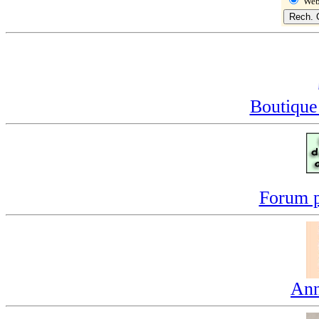
We
Boutique
Forum p
Ann