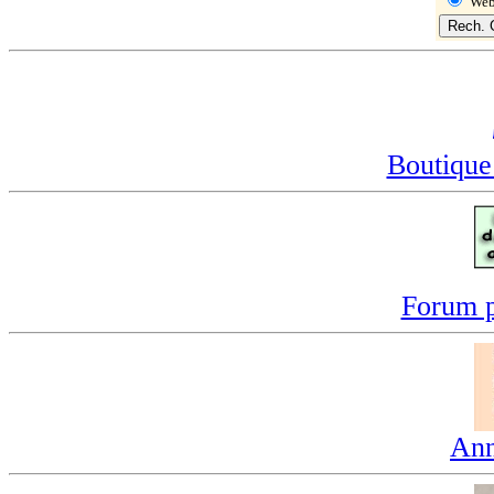
We
Boutique
Forum p
Ann