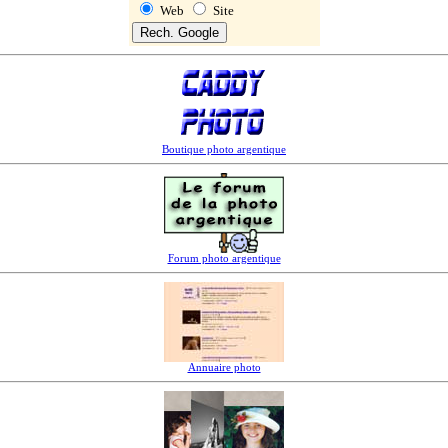
Web
Site
Boutique photo argentique
Forum photo argentique
Annuaire photo