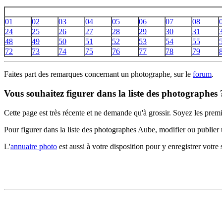
01
02
03
04
05
06
07
08
24
25
26
27
28
29
30
31
48
49
50
51
52
53
54
55
72
73
74
75
76
77
78
79
Faites part des remarques concernant un photographe, sur le
forum
.
Vous souhaitez figurer dans la liste des photographes 
Cette page est très récente et ne demande qu'à grossir. Soyez les premi
Pour figurer dans la liste des photographes Aube, modifier ou publie
L'
annuaire photo
est aussi à votre disposition pour y enregistrer votre s