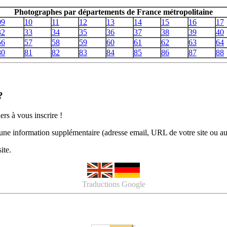
Photographes par départements de France métropolitaine
09
10
11
12
13
14
15
16
17
32
33
34
35
36
37
38
39
40
56
57
58
59
60
61
62
63
64
80
81
82
83
84
85
86
87
88
?
ers à vous inscrire !
r une information supplémentaire (adresse email, URL de votre site ou a
ite.
Traductions Google