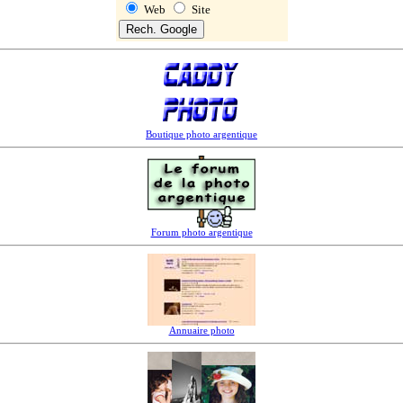
Web
Site
Boutique photo argentique
Forum photo argentique
Annuaire photo