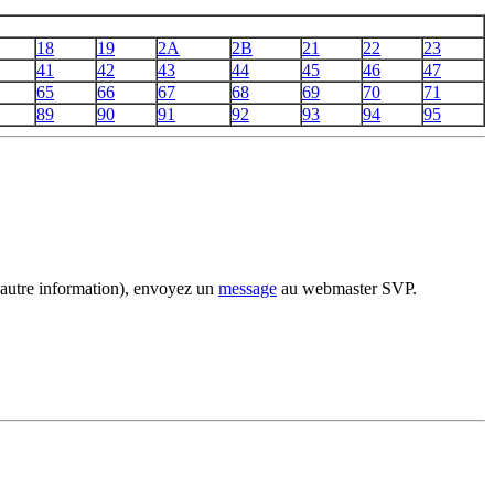
18
19
2A
2B
21
22
23
41
42
43
44
45
46
47
65
66
67
68
69
70
71
89
90
91
92
93
94
95
 autre information), envoyez un
message
au webmaster SVP.