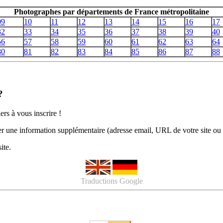
Photographes par départements de France métropolitaine
09
10
11
12
13
14
15
16
17
32
33
34
35
36
37
38
39
40
56
57
58
59
60
61
62
63
64
80
81
82
83
84
85
86
87
88
?
ers à vous inscrire !
er une information supplémentaire (adresse email, URL de votre site ou
ite.
Traductions Google