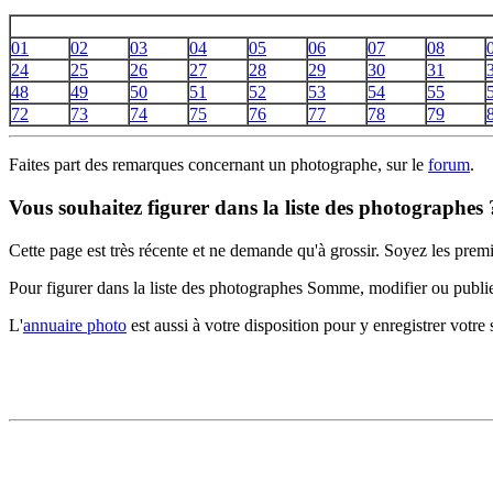
01
02
03
04
05
06
07
08
24
25
26
27
28
29
30
31
48
49
50
51
52
53
54
55
72
73
74
75
76
77
78
79
Faites part des remarques concernant un photographe, sur le
forum
.
Vous souhaitez figurer dans la liste des photographes 
Cette page est très récente et ne demande qu'à grossir. Soyez les premi
Pour figurer dans la liste des photographes Somme, modifier ou publi
L'
annuaire photo
est aussi à votre disposition pour y enregistrer votre s