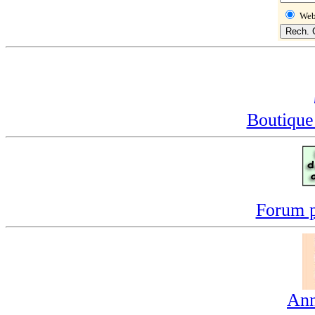
We
Boutique
Forum p
Ann