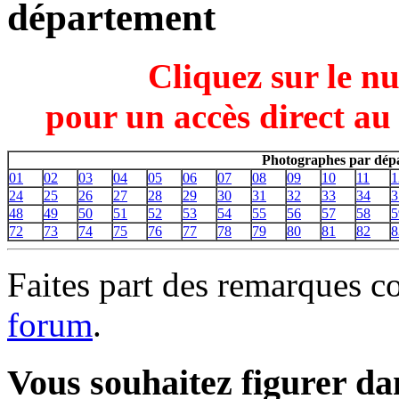
département
Cliquez sur le n
pour un accès direct au
Photographes par dépa
01
02
03
04
05
06
07
08
09
10
11
1
24
25
26
27
28
29
30
31
32
33
34
3
48
49
50
51
52
53
54
55
56
57
58
5
72
73
74
75
76
77
78
79
80
81
82
8
Faites part des remarques c
forum
.
Vous souhaitez figurer dan