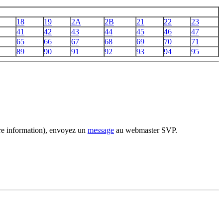
18
19
2A
2B
21
22
23
41
42
43
44
45
46
47
65
66
67
68
69
70
71
89
90
91
92
93
94
95
tre information), envoyez un
message
au webmaster SVP.