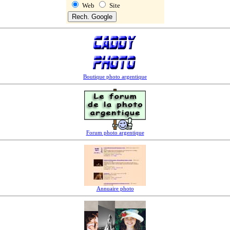
Web
Site
Boutique photo argentique
Forum photo argentique
Annuaire photo