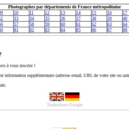
Photographes par départements de France métropolitaine
09
10
11
12
13
14
15
16
17
32
33
34
35
36
37
38
39
40
56
57
58
59
60
61
62
63
64
80
81
82
83
84
85
86
87
88
?
ers à vous inscrire !
 une information supplémentaire (adresse email, URL de votre site ou au
ite.
Traductions Google