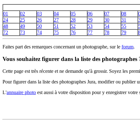
01
02
03
04
05
06
07
08
24
25
26
27
28
29
30
31
48
49
50
51
52
53
54
55
72
73
74
75
76
77
78
79
Faites part des remarques concernant un photographe, sur le
forum
.
Vous souhaitez figurer dans la liste des photographes 
Cette page est très récente et ne demande qu'à grossir. Soyez les premi
Pour figurer dans la liste des photographes Jura, modifier ou publier
L'
annuaire photo
est aussi à votre disposition pour y enregistrer votre s