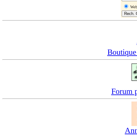
We
Boutique
Forum p
Ann