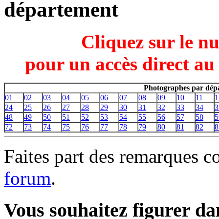
département
Cliquez sur le n
pour un accès direct au
Photographes par dépa
01
02
03
04
05
06
07
08
09
10
11
1
24
25
26
27
28
29
30
31
32
33
34
3
48
49
50
51
52
53
54
55
56
57
58
5
72
73
74
75
76
77
78
79
80
81
82
8
Faites part des remarques c
forum
.
Vous souhaitez figurer dan