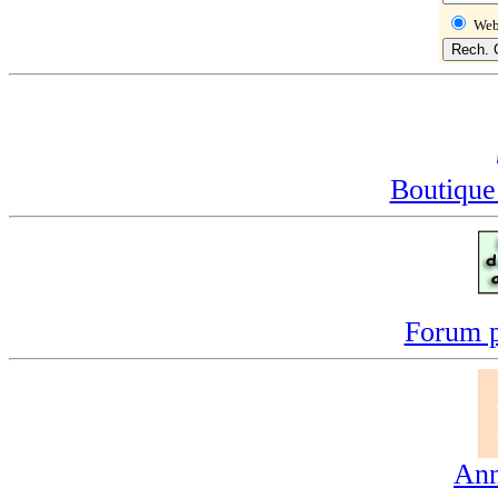
We
Boutique
Forum p
Ann