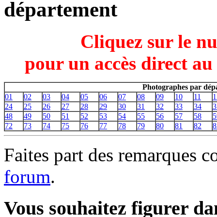
département
Cliquez sur le n
pour un accès direct au
Photographes par dépa
01
02
03
04
05
06
07
08
09
10
11
1
24
25
26
27
28
29
30
31
32
33
34
3
48
49
50
51
52
53
54
55
56
57
58
5
72
73
74
75
76
77
78
79
80
81
82
8
Faites part des remarques c
forum
.
Vous souhaitez figurer dan