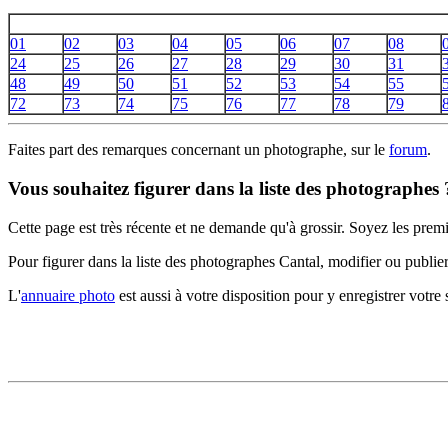
01
02
03
04
05
06
07
08
24
25
26
27
28
29
30
31
48
49
50
51
52
53
54
55
72
73
74
75
76
77
78
79
Faites part des remarques concernant un photographe, sur le
forum
.
Vous souhaitez figurer dans la liste des photographes 
Cette page est très récente et ne demande qu'à grossir. Soyez les premi
Pour figurer dans la liste des photographes Cantal, modifier ou publi
L'
annuaire photo
est aussi à votre disposition pour y enregistrer votre s