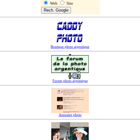
Web
Site
Boutique photo argentique
Forum photo argentique
Annuaire photo