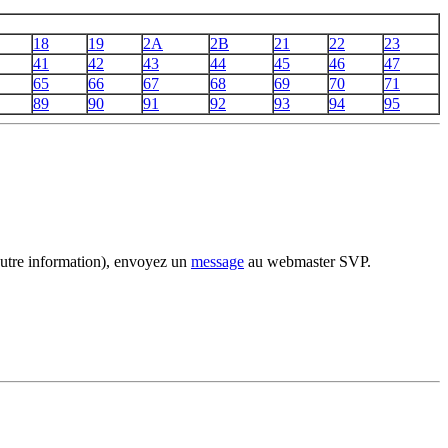
18
19
2A
2B
21
22
23
41
42
43
44
45
46
47
65
66
67
68
69
70
71
89
90
91
92
93
94
95
 autre information), envoyez un
message
au webmaster SVP.