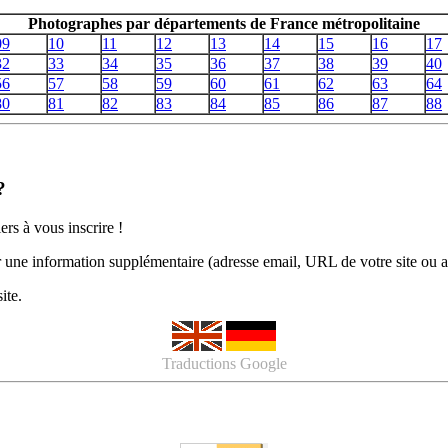
Photographes par départements de France métropolitaine
09
10
11
12
13
14
15
16
17
32
33
34
35
36
37
38
39
40
56
57
58
59
60
61
62
63
64
80
81
82
83
84
85
86
87
88
?
ers à vous inscrire !
er une information supplémentaire (adresse email, URL de votre site ou
ite.
Traductions Google