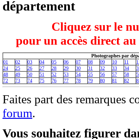
département
Cliquez sur le n
pour un accès direct au
Photographes par dépa
01
02
03
04
05
06
07
08
09
10
11
1
24
25
26
27
28
29
30
31
32
33
34
3
48
49
50
51
52
53
54
55
56
57
58
5
72
73
74
75
76
77
78
79
80
81
82
8
Faites part des remarques c
forum
.
Vous souhaitez figurer dan