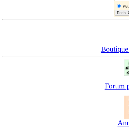
We
Boutique
Forum p
Ann