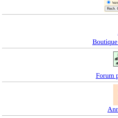
We
Boutique
Forum p
Ann