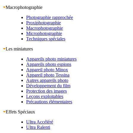
Macrophotographie
Photographie rapprochée
Proxiphotographie
Macrophotographie
Microphotographie
Techniques spéciales
Les miniatures
Appareils photo miniatures
Appareils photo espions
Appareil photo Minox
Appareil photo Tessina
Autres appareils photo
Développement du film
Protection des images
Leçons exploitables
Précautions élémentaires
Effets Spéciaux
Ultra Accéléré
Ultra Ralenti