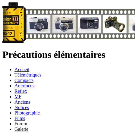
Précautions élémentaires
Accueil
Télémétriques
Compacts
Autofocus
Reflex
MF
Anciens
Notices
Photographie
Films
Forum
Galerie